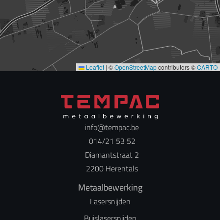
Leaflet
|
©
OpenStreetMap
contributors ©
CARTO
info@tempac.be
014/21 53 52
Diamantstraat 2
2200 Herentals
Metaalbewerking
Lasersnijden
Buislasersnijden