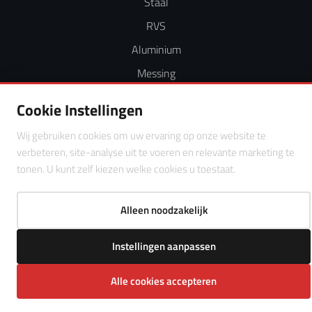
Staal
RVS
Aluminium
Messing
Koper
Cookie Instellingen
Galva - Magnelis
Wij gebruiken cookies om uw ervaring op onze website te
verbeteren, site-analyse uit te voeren en relevante marketing te
tonen. U kunt zelf kiezen welke cookies u toestaat.
Alleen noodzakelijk
Instellingen aanpassen
Alle cookies accepteren