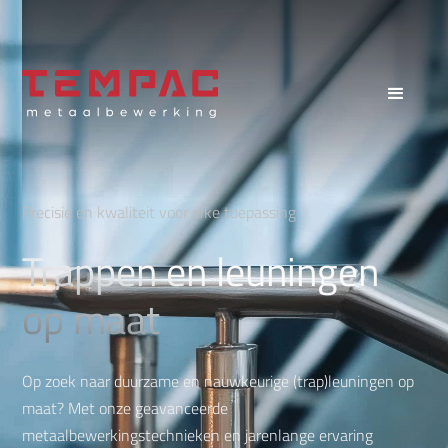
Precisie en kwaliteit voor elke toepassing
Trappen en leuningen
op maat
Op zoek naar duurzame en nauwkeurige (trap)leuningen op
maat? Met onze geavanceerde
metaalbewerkingstechnieken en jarenlange ervaring