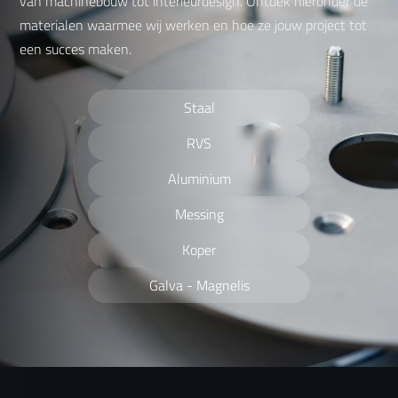
van machinebouw tot interieurdesign. Ontdek hieronder de
materialen waarmee wij werken en hoe ze jouw project tot
een succes maken.
Staal
RVS
Aluminium
Messing
Koper
Galva - Magnelis